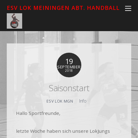
ESV LOK MEININGEN ABT. HANDBALL
19
SEPTEMBER
2018
Saisonstart
Info
ESV LOK MGN
Hallo Sportfreunde,
letzte Woche haben sich unsere LokJungs