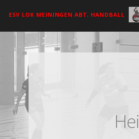
ESV LOK MEININGEN ABT. HANDBALL
Hei