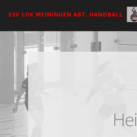
ESV LOK MEININGEN ABT. HANDBALL
Hei