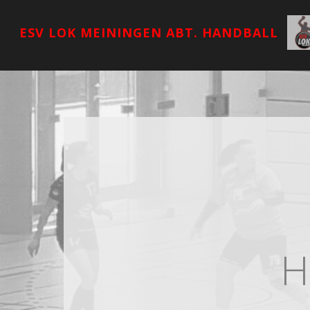
ESV LOK MEININGEN ABT. HANDBALL
H