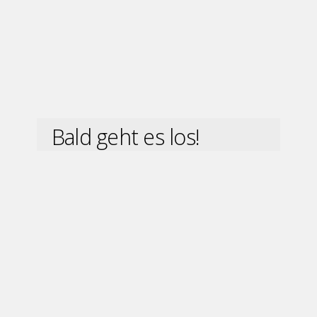
Bald geht es los!
Info
ESV LOK MGN
Liebe Handballfreunde,
freut euch schon auf die neue
Spielsaison 2026/27, ab September
geht es los! Kommt und unterstützt
uns weiterhin so tatkräftig.